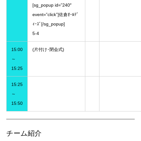
[sg_popup id=”240″
event=”click”]佐倉ｵｰﾙﾃﾞ
ｨｰｽﾞ[/sg_popup]
5-4
15:00
(片付け･閉会式)
～
15:25
15:25
～
15:50
チーム紹介