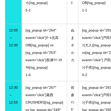
カ[/sg_popup]
ｽ
OB[/sg_popup]
5-1
1-1
12:05
[sg_popup id=”264″
ぬ
[sg_popup id=”25
～
event=”click”]ﾁｰﾑ北高
ま
event=”click”]戸田
12:30
OB[/sg_popup] vs
オ
ﾝ(大人)[/sg_popup
[sg_popup id=”253″
ル
vs[sg_popup id=”
event=”click”]長瀞ﾌﾘｰｽﾀ
カ
event=”click”] 戸田
ｲﾙ[/sg_popup]
ﾝ(子供)[/sg_popup
1-6
0-2
12:30
[sg_popup id=”257″
佐
[sg_popup id=”26
～
event=”click”]葛西
倉
event=”click”]戸田
12:55
CRUSHERS[/sg_popup]
ｲﾝ
ﾝ(子供)[/sg_popup]
vs [sg_popup id=”249″
ｳﾞ
[sg_popup id=”25