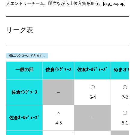
人エントリーチーム。即席ながら上位入賞を狙う。[/sg_popup]
リーグ表
横にスクロールできます→
一般の部
佐倉ｲﾝｳﾞｧｰｽ
佐倉ｵｰﾙﾃﾞｨｰｽﾞ
ぬまオル
〇
〇
佐倉ｲﾝｳﾞｧｰｽ
–
5-4
7-2
×
〇
佐倉ｵｰﾙﾃﾞｨｰｽﾞ
–
4-5
5-1