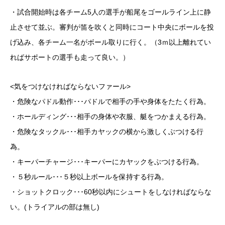
・試合開始時は各チーム5⼈の選⼿が船尾をゴールライン上に静
⽌させて並ぶ。審判が笛を吹くと同時にコート中央にボールを投
げ込み、各チーム⼀名がボール取りに⾏く。（3ｍ以上離れてい
ればサポートの選⼿も⾛って良い。）
<気をつけなければならないファール>
・危険なパドル動作･･･パドルで相手の手や身体をたたく行為。
・ホールディング･･･相手の身体や衣服、艇をつかまえる行為。
・危険なタックル･･･相手カヤックの横から激しくぶつける行
為。
・キーパーチャージ･･･キーパーにカヤックをぶつける行為。
・５秒ルール･･･５秒以上ボールを保持する行為。
・ショットクロック･･･60秒以内にシュートをしなければならな
い。(トライアルの部は無し)