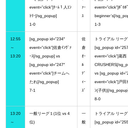
event=”click”]ﾁｰﾑ１人ｴﾝ
ｧｰ
event=”click”]ﾎﾟﾛﾎ
ﾄﾘｰ[/sg_popup]
ｽ
beginner’s[/sg_po
1-0
1-3
12:55
[sg_popup id=”234″
佐
トライアル リーグ
～
event=”click”]佐倉ｲﾝｳﾞｧ
倉
[sg_popup id=”25
13:20
ｰｽ[/sg_popup] vs
ｵｰ
event=”click”]葛西
[sg_popup id=”247″
ﾙ
CRUSHERS[/sg_p
event=”click”]チームへ
ﾃﾞ
vs [sg_popup id=”
たれ[/sg_popup]
ｨｰ
event=”click”]戸田
7-1
ｽﾞ
ﾝ(子供)[/sg_popup
8-0
13:20
一般リーグ１(1位 vs 4
一
トライアル リーグ
～
位)
般
[sg_popup id=”25