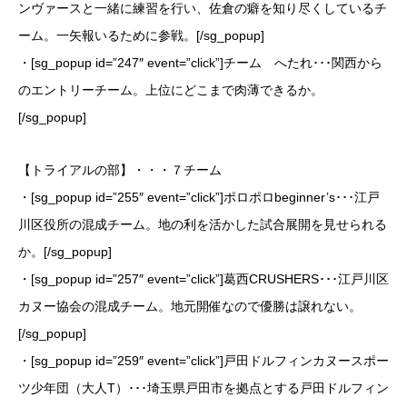
ンヴァースと一緒に練習を行い、佐倉の癖を知り尽くしているチ
ーム。一矢報いるために参戦。[/sg_popup]
・[sg_popup id=”247″ event=”click”]チーム へたれ･･･関西から
のエントリーチーム。上位にどこまで肉薄できるか。
[/sg_popup]
【トライアルの部】・・・７チーム
・[sg_popup id=”255″ event=”click”]ポロポロbeginner’s･･･江戸
川区役所の混成チーム。地の利を活かした試合展開を見せられる
か。[/sg_popup]
・[sg_popup id=”257″ event=”click”]葛西CRUSHERS･･･江戸川区
カヌー協会の混成チーム。地元開催なので優勝は譲れない。
[/sg_popup]
・[sg_popup id=”259″ event=”click”]戸田ドルフィンカヌースポー
ツ少年団（大人T）･･･埼玉県戸田市を拠点とする戸田ドルフィン