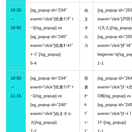
10:25
[sg_popup id=”234″
ぬ
[sg_popup id=”25
～
event=”click”]佐倉ｲﾝｳﾞｧ
ま
event=”click”]戸田
10:50
ｰｽ[/sg_popup] vs
オ
ﾝ(大人)[/sg_popup]
[sg_popup id=”240″
ル
[sg_popup id=”25
event=”click”]佐倉ｵｰﾙﾃﾞ
カ
event=”click”]ﾎﾟﾛﾎ
ｨｰｽﾞ[/sg_popup]
beginner’s[/sg_po
5-4
1-1
10:50
[sg_popup id=”234″
佐
[sg_popup id=”26
～
event=”click”]佐倉ｲﾝｳﾞｧ
倉
event=”click”]ﾁｰ
11:15
ｰｽ[/sg_popup] vs
ｵｰ
OB[/sg_popup] vs
[sg_popup id=”246″
ﾙ
[sg_popup id=”24
event=”click”]ぬまオル
ﾃﾞ
event=”click”]ﾁｰ
カ[/sg_popup]
ｨｰ
ﾄﾘｰ[/sg_popup]
7-2
ｽﾞ
1-1