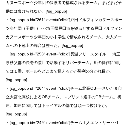
カヌースポーツ少年団の保護者で構成されるチーム。まだまだ子
供には負けられない。[/sg_popup]
・[sg_popup id=”261″ event=”click”]戸田ドルフィンカヌースポー
ツ少年団（子供T）･･･埼玉県戸田市を拠点とする戸田ドルフィン
カヌースポーツ少年団の小中学生で構成されるチーム。大人チー
ムへの下剋上の舞台は整った。[/sg_popup]
・[sg_popup id=”253″ event=”click”]長瀞フリースタイル･･･埼玉
県秩父郡の長瀞の荒川で活動するリバーチーム。船の操作に関し
ては１番、ボールをどこまで扱えるかが勝利の分かれ目か。
[/sg_popup]
・[sg_popup id=”264″ event=”click”]チーム北高OB･･･さいたま市
立大宮北高校によるOBチーム。スプリント選手のOBチーム。初
速、加速に関してはトライアルの部では頭一つ抜けるか。
[/sg_popup]
・[sg_popup id=”249″ event=”click”]チーム１人エントリー･･･1