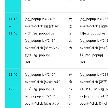
11:15
[sg_popup id=”240″
ぬ
[sg_popup id=”25
～
event=”click”]佐倉ｵｰﾙﾃﾞ
ま
event=”click”]長瀞
11:40
ｨｰｽﾞ[/sg_popup] vs
オ
ｲﾙ[/sg_popup] vs
[sg_popup id=”247″
ル
[sg_popup id=”24
event=”click”]チームへ
カ
event=”click”]ﾁｰ
たれ[/sg_popup]
ﾄﾘｰ[/sg_popup]
8-0
3-3
11:40
[sg_popup id=”240″
佐
[sg_popup id=”25
～
event=”click”]佐倉ｵｰﾙﾃﾞ
倉
event=”click”]葛西
12:05
ｨｰｽﾞ[/sg_popup] vs
ｲﾝ
CRUSHERS[/sg_p
[sg_popup id=”246″
ｳﾞ
vs [sg_popup id=”
event=”click”]ぬまオル
ｧｰ
event=”click”]ﾁｰ