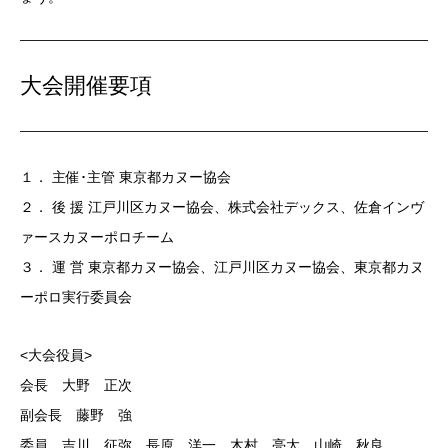
大会開催要項
１． 主催･主管 東京都カヌー協会
２． 後 援 江戸川区カヌー協会、株式会社デックス、佐倉インヴ
ァースカヌーポロチーム
３． 運 営 東京都カヌー協会、江戸川区カヌー協会、東京都カヌ
ーポロ実行委員会
<大会役員>
会長 大野 正次
副会長 藤野 強
委員 吉川 征弥 長原 洋一 木村 亮太 山崎 秋良