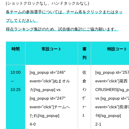
(ショットクロックなし、ハンドタックルなし)
各チームの参加選手については、チーム名をクリックまたはタッ
プしてください。
得点ランキング集計のため、試合後の集計にご協力願います。
時間
常設コート
審
特設コート
判
10:00
[sg_popup id=”246″
佐
[sg_popup id=”25
～
event=”click”]ぬまオル
倉
event=”click”]葛西
10:25
カ[/sg_popup] vs
ｲﾝ
CRUSHERS[/sg_p
[sg_popup id=”247″
ｳﾞ
vs [sg_popup id=”
event=”click”]チームへ
ｧｰ
event=”click”]長瀞
たれ[/sg_popup]
ｽ
ｲﾙ[/sg_popup]
4-0
2-1