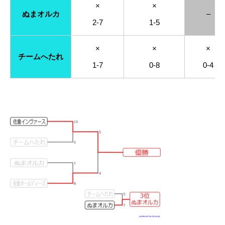
×
×
ぬまオルカ
–
2-7
1-5
×
×
×
チームへたれ
1-7
0-8
0-4