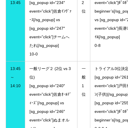
13:45
[sg_popup id=”234″
2
event=”click”]ﾎﾟﾛﾎ
event=”click”]佐倉ｲﾝｳﾞｧ
位
beginner’s[/sg_po
ｰｽ[/sg_popup] vs
vs [sg_popup id=”
[sg_popup id=”247″
event=”click”]長瀞
event=”click”]チームへ
ｲﾙ[/sg_popup]
たれ[/sg_popup]
0-8
10-0
13:45
一般リーグ２ (2位 vs 3
一
トライアル3位決
～
位)
般
[sg_popup id=”26
14:10
[sg_popup id=”240″
1
event=”click”]戸田
event=”click”]佐倉ｵｰﾙﾃﾞ
位
ﾝ(子供)[/sg_popup]
ｨｰｽﾞ[/sg_popup] vs
[sg_popup id=”25
[sg_popup id=”246″
event=”click”]ﾎﾟﾛﾎ
event=”click”]ぬまオル
beginner’s[/sg_po