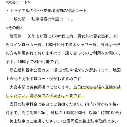
<大会コート>
・トライアルの部･･･乗艇場所前の特設コート。
・一般の部･･･駐車場横の常設コート。
<その他>
・管理棟･･･矢印より西に150m程に有。男女別の更衣室有。10
円コインロッカー有。100円10分で温水シャワー有。当日は一般
の方も利用されておりますので、譲り合ってのご利用をお願いし
ます。16時まで利用可能です。
・新左近川親水公園カヌー場には駐車場が２か所あります。地図
上表記のあるポロコート側がおすすめです。
・大会本部は黄色網掛けになります。
当日は大会会場へ直接お越
しください。管理棟での手続きは不要です。
・当日の駐車料金は各自でご負担ください。(午前7時から午後7
時まで、高さ制限2.0m、最初の１時間200円、以降１時間100円)
・路上駐車はご遠慮ください。(公園周辺の路上駐車取締は多い