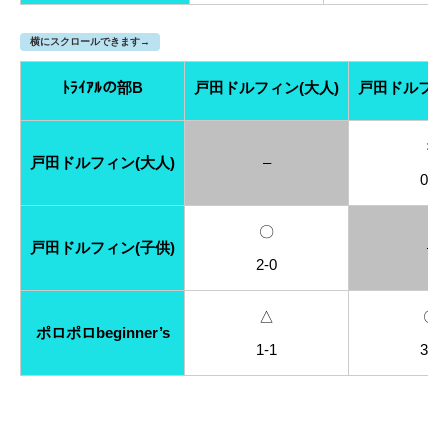
横にスクロールできます→
ﾄﾗｲｱﾙの部B
戸田ドルフィン(大人)
戸田ドルフィ
×
戸田ドルフィン(大人)
–
0-2
〇
戸田ドルフィン(子供)
–
2-0
△
〇
ポロポロbeginner’s
1-1
3-1