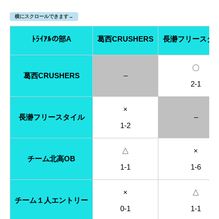
横にスクロールできます→
ﾄﾗｲｱﾙの部A
葛西CRUSHERS
長瀞フリースタ
〇
葛西CRUSHERS
–
2-1
×
長瀞フリースタイル
–
1-2
△
×
チーム北高OB
1-1
1-6
×
△
チーム１人エントリー
0-1
1-1