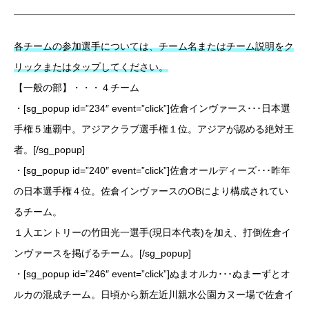
各チームの参加選手については、チーム名またはチーム説明をク
リックまたはタップしてください。
【一般の部】・・・４チーム
・[sg_popup id=”234″ event=”click”]佐倉インヴァース･･･日本選
手権５連覇中。アジアクラブ選手権１位。アジアが認める絶対王
者。[/sg_popup]
・[sg_popup id=”240″ event=”click”]佐倉オールディーズ･･･昨年
の日本選手権４位。佐倉インヴァースのOBにより構成されてい
るチーム。
１人エントリーの竹田光一選手(現日本代表)を加え、打倒佐倉イ
ンヴァースを掲げるチーム。[/sg_popup]
・[sg_popup id=”246″ event=”click”]ぬまオルカ･･･ぬまーずとオ
ルカの混成チーム。日頃から新左近川親水公園カヌー場で佐倉イ