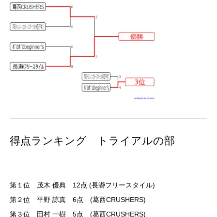
得点ランキング トライアルの部
第１位 茂木 優典 12点 (長瀞フリースタイル)
第２位 平野 諒真 6点 (葛西CRUSHERS)
第３位 田村 一樹 5点 (葛西CRUSHERS)