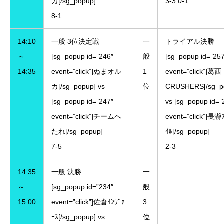
カ[/sg_popup]
3-3 0-1
8-1
14:10
一般 3位決定戦
一
トライアル決勝
～
[sg_popup id=”246″
般
[sg_popup id=”25
14:35
event=”click”]ぬまオル
1
event=”click”]葛西
カ[/sg_popup] vs
位
CRUSHERS[/sg_p
[sg_popup id=”247″
vs [sg_popup id=”
event=”click”]チームへ
event=”click”]長瀞
たれ[/sg_popup]
ｲﾙ[/sg_popup]
7-5
2-3
14:35
一般 決勝
一
～
[sg_popup id=”234″
般
15:00
event=”click”]佐倉ｲﾝｳﾞｧ
3
ｰｽ[/sg_popup] vs
位