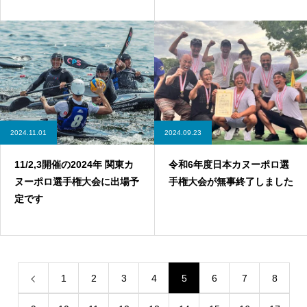
2024.11.01
2024.09.23
11/2,3開催の2024年 関東カ
令和6年度日本カヌーポロ選
ヌーポロ選手権大会に出場予
手権大会が無事終了しました
定です
1
2
3
4
5
6
7
8